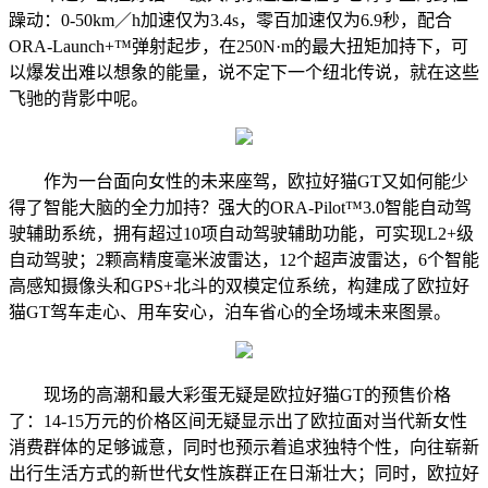
躁动：0-50km／h加速仅为3.4s，零百加速仅为6.9秒，配合
ORA-Launch+™弹射起步，在250N·m的最大扭矩加持下，可
以爆发出难以想象的能量，说不定下一个纽北传说，就在这些
飞驰的背影中呢。
作为一台面向女性的未来座驾，欧拉好猫GT又如何能少
得了智能大脑的全力加持？强大的ORA-Pilot™3.0智能自动驾
驶辅助系统，拥有超过10项自动驾驶辅助功能，可实现L2+级
自动驾驶；2颗高精度毫米波雷达，12个超声波雷达，6个智能
高感知摄像头和GPS+北斗的双模定位系统，构建成了欧拉好
猫GT驾车走心、用车安心，泊车省心的全场域未来图景。
现场的高潮和最大彩蛋无疑是欧拉好猫GT的预售价格
了：14-15万元的价格区间无疑显示出了欧拉面对当代新女性
消费群体的足够诚意，同时也预示着追求独特个性，向往崭新
出行生活方式的新世代女性族群正在日渐壮大；同时，欧拉好