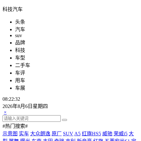
科技汽车
头条
汽车
suv
品牌
科技
车型
二手车
车评
用车
车展
08:22:33
2026年8月6日星期四
×
#热门搜索#
示意图
实车
大众朗逸
原厂
SUV
A5
红旗HS5
威驰
荣威i5
大