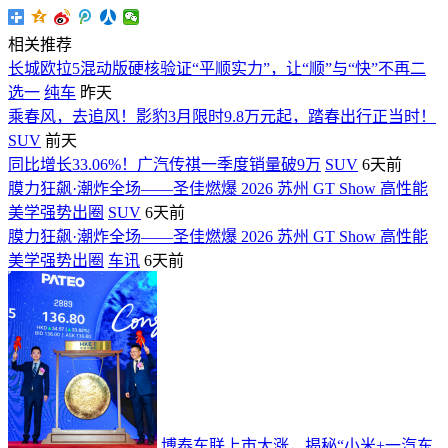
相关推荐
长城欧拉5混动版硬核验证“平顺实力”，让“顺”与“快”不再二
选一
纯车
昨天
乘春风，去追风！影豹3月限时9.8万元起，踏春出行正当时！
SUV
前天
同比增长33.06%！广汽传祺一季度销量破9万
SUV
6天前
膜力狂飙·潮炸全场——圣佳燃爆 2026 苏州 GT Show 高性能
美学强势出圈
SUV
6天前
膜力狂飙·潮炸全场——圣佳燃爆 2026 苏州 GT Show 高性能
美学强势出圈
车讯
6天前
博泰车联上市大涨，揭秘“小米+一汽东