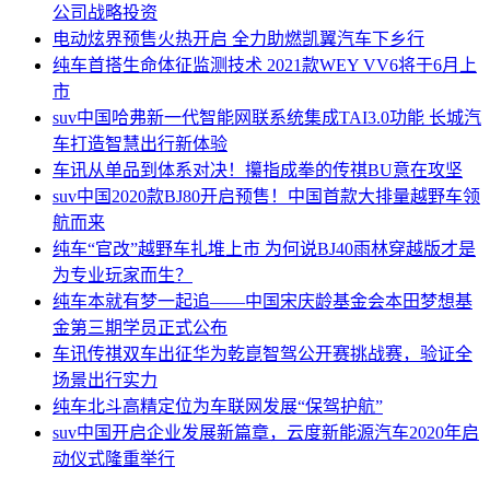
公司战略投资
电动
炫界预售火热开启 全力助燃凯翼汽车下乡行
纯车
首搭生命体征监测技术 2021款WEY VV6将于6月上
市
suv中国
哈弗新一代智能网联系统集成TAI3.0功能 长城汽
车打造智慧出行新体验
车讯
从单品到体系对决！攥指成拳的传祺BU意在攻坚
suv中国
2020款BJ80开启预售！中国首款大排量越野车领
航而来
纯车
“官改”越野车扎堆上市 为何说BJ40雨林穿越版才是
为专业玩家而生？
纯车
本就有梦一起追——中国宋庆龄基金会本田梦想基
金第三期学员正式公布
车讯
传祺双车出征华为乾崑智驾公开赛挑战赛，验证全
场景出行实力
纯车
北斗高精定位为车联网发展“保驾护航”
suv中国
开启企业发展新篇章，云度新能源汽车2020年启
动仪式隆重举行