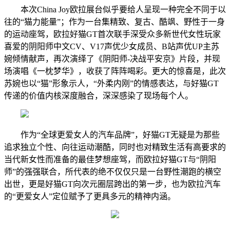
本次China Joy欧拉展台似乎要给人呈现一种完全不同于以
往的“猫力能量”；作为一台集精致、复古、酷飒、野性于一身
的运动座驾，欧拉好猫GT首次联手深受众多新世代女性玩家
喜爱的阴阳师中文CV、V17声优少女成员、B站声优UP主苏
婉倾情献声，再次演绎了《阴阳师-决战平安京》片段，并现
场演唱《一枕梦华》，收获了阵阵喝彩。更大的惊喜是，此次
苏婉也以“猫”形象示人，“外柔内刚”的情感表达，与好猫GT
传递的价值内核深度融合，深深感染了现场每个人。
作为“全球更爱女人的汽车品牌”，好猫GT无疑是为那些
追求独立个性、向往运动潮酷，同时也对精致生活有高要求的
当代新女性而准备的最佳梦想座驾，而欧拉好猫GT与“阴阳
师”的强强联合，所代表的绝不仅仅只是一台野性潮跑的横空
出世，更是好猫GT向次元圈层跨出的第一步，也为欧拉汽车
的“更爱女人”定位赋予了更具多元的精神内涵。