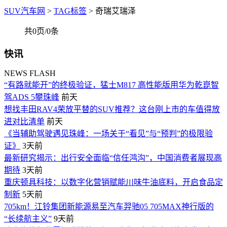
SUV汽车网
>
TAG标签
> 奇瑞艾瑞泽
共0页/0条
快讯
NEWS FLASH
“有路就能开”的终极验证，猛士M817 高性能版用华为乾崑智
驾ADS 5攀珠峰
前天
想找丰田RAV4荣放平替的SUV推荐？这台刚上市的车值得放
进对比清单
前天
《当辅助驾驶遇见珠峰：一场关于“看见”与“预判”的极限验
证》
3天前
最新研究揭示：出行安全面临“信任鸿沟”，中国消费者展现高
期待
3天前
重庆顿具科技：以数字化营销赋能川味牛油底料，开启食品定
制新
5天前
705km！江铃集团新能源易至汽车羿驰05 705MAX神行版的
“长续航主义”
9天前