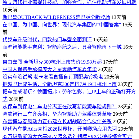
独立汽修行业需提升技能、加强合作，抓住电动汽车发展机遇
10天前
斯巴鲁OUTBACK WILDERNESS荒野版全新登场
13天前
在中国、为中国、向世界：现代汽车集团的“中国答案”
15天
前
代步车升级时代，四款热门车型全面测评
15天前
面壁智能携手吉利：智能座舱之后，具身智能再下一城
16天
前
自由去闯 全新坦克300杭州上市售价19.98万起
17天前
中国人保携手承德庞大之星奔驰汽车嘉年华
20天前
没实车没试驾 老卡友看直播盲订顶配奥铃极电
20天前
把越野玩成生活，全新坦克300定档7月19日杭州上市
23天前
​把车变成潮玩？德国拓弗 x 劳尔色彩，让IP上车的正确打开方
式
28天前
从保车到保电：车电分离正在改写新能源车险规则？
28天前
鸿蒙智行三车齐亮相，华为智擎助力驾乘体验革新
29天前
布雷博与春风动力宣布建立长期战略合作伙伴关系
29天前
现代汽车携Atlas亮相2026世界杯，开创赛场应用先河
29天前
35万级新能源大六座SUV怎么选？魏牌V9X凭硬核综合实力