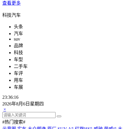
查看更多
科技汽车
头条
汽车
suv
品牌
科技
车型
二手车
车评
用车
车展
23:36:16
2026年8月6日星期四
×
#热门搜索#
示意图
实车
大众朗逸
原厂
SUV
A5
红旗HS5
威驰
荣威i5
大