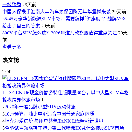
一枝独秀
29天前
中国人保携手淮南大丰汽车续保团购嘉年华震撼来袭
29天前
35-45万豪华新能源SUV市场，需要怎样的“旗舰”？魏牌V9X
给出了自己的答案
29天前
800V平台SUV怎么选？2026年这几款旗舰值得重点关注
29天
前
查看更多
热文榜
TOP
LUXGEN U6现金价智游特仕版限量80台，以中大型SUV车格
抢攻跨界休旅市场
1
2
2020年一般品牌小型SUV运动休旅
3
10万预算，油比电更适合中国普通家庭体质
4
坦克为爱进阶 与用户共筑TANK Life精彩新世界
5
全能试驾领略神车魅力第三代哈弗H6凭什么搅局SUV市场