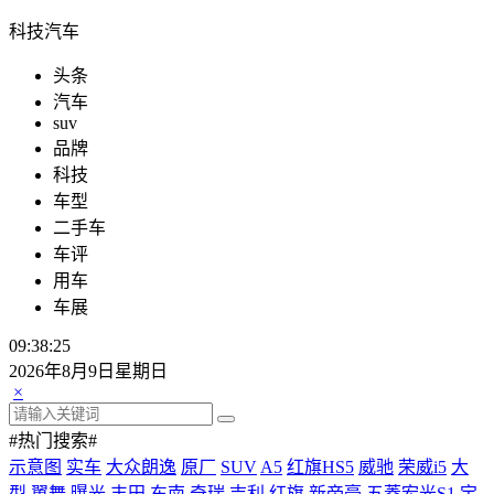
科技汽车
头条
汽车
suv
品牌
科技
车型
二手车
车评
用车
车展
09:38:26
2026年8月9日星期日
×
#热门搜索#
示意图
实车
大众朗逸
原厂
SUV
A5
红旗HS5
威驰
荣威i5
大
型
翼舞
曝光
丰田
东南
奇瑞
吉利
红旗
新帝豪
五菱宏光S1
宝