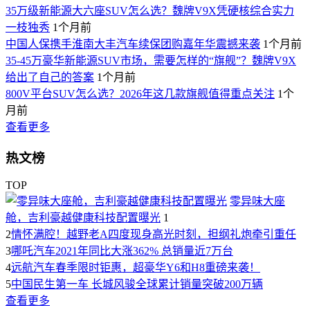
35万级新能源大六座SUV怎么选？魏牌V9X凭硬核综合实力
一枝独秀
1个月前
中国人保携手淮南大丰汽车续保团购嘉年华震撼来袭
1个月前
35-45万豪华新能源SUV市场，需要怎样的“旗舰”？魏牌V9X
给出了自己的答案
1个月前
800V平台SUV怎么选？2026年这几款旗舰值得重点关注
1个
月前
查看更多
热文榜
TOP
零异味大座
舱，吉利豪越健康科技配置曝光
1
2
情怀满腔！越野老A四度现身高光时刻，担纲礼炮牵引重任
3
哪吒汽车2021年同比大涨362% 总销量近7万台
4
远航汽车春季限时钜惠，超豪华Y6和H8重磅来袭！
5
中国民生第一车 长城风骏全球累计销量突破200万辆
查看更多