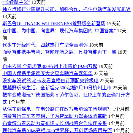
“长续航主义”
12天前
独立汽修行业需提升技能、加强合作，抓住电动汽车发展机遇
13天前
斯巴鲁OUTBACK WILDERNESS荒野版全新登场
15天前
在中国、为中国、向世界：现代汽车集团的“中国答案”
17天
前
代步车升级时代，四款热门车型全面测评
18天前
面壁智能携手吉利：智能座舱之后，具身智能再下一城
19天
前
自由去闯 全新坦克300杭州上市售价19.98万起
19天前
中国人保携手承德庞大之星奔驰汽车嘉年华
22天前
没实车没试驾 老卡友看直播盲订顶配奥铃极电
22天前
把越野玩成生活，全新坦克300定档7月19日杭州上市
25天前
​把车变成潮玩？德国拓弗 x 劳尔色彩，让IP上车的正确打开方
式
1个月前
从保车到保电：车电分离正在改写新能源车险规则？
1个月前
鸿蒙智行三车齐亮相，华为智擎助力驾乘体验革新
1个月前
布雷博与春风动力宣布建立长期战略合作伙伴关系
1个月前
现代汽车携Atlas亮相2026世界杯，开创赛场应用先河
1个月前