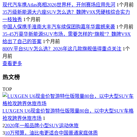
现代汽车携Atlas亮相2026世界杯，开创赛场应用先河
1个月前
35万级新能源大六座SUV怎么选？魏牌V9X凭硬核综合实力
一枝独秀
1个月前
中国人保携手淮南大丰汽车续保团购嘉年华震撼来袭
1个月前
35-45万豪华新能源SUV市场，需要怎样的“旗舰”？魏牌V9X
给出了自己的答案
1个月前
800V平台SUV怎么选？2026年这几款旗舰值得重点关注
1个
月前
查看更多
热文榜
TOP
LUXGEN U6现金价智游特仕版限量80台，以中大型SUV车格
抢攻跨界休旅市场
1
2
2020年一般品牌小型SUV运动休旅
3
10万预算，油比电更适合中国普通家庭体质