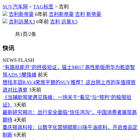
SUV汽车网
>
TAG标签
> 吉利
吉利新帝豪
6年前
吉利新帝豪
吉利
新帝豪
吉利远景X3
6年前
吉利
远景X3
共1页/2条
快讯
NEWS FLASH
“有路就能开”的终极验证，猛士M817 高性能版用华为乾崑智
驾ADS 5攀珠峰
前天
想找丰田RAV4荣放平替的SUV推荐？这台刚上市的车值得放
进对比清单
3天前
《当辅助驾驶遇见珠峰：一场关于“看见”与“预判”的极限验
证》
3天前
最新研究揭示：出行安全面临“信任鸿沟”，中国消费者展现高
期待
4天前
重庆顿具科技：以数字化营销赋能川味牛油底料，开启食品定
制新
6天前