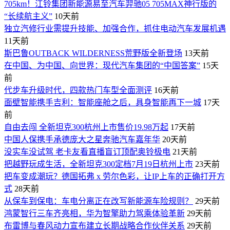
705km！江铃集团新能源易至汽车羿驰05 705MAX神行版的
“长续航主义”
10天前
独立汽修行业需提升技能、加强合作，抓住电动汽车发展机遇
11天前
斯巴鲁OUTBACK WILDERNESS荒野版全新登场
13天前
在中国、为中国、向世界：现代汽车集团的“中国答案”
15天
前
代步车升级时代，四款热门车型全面测评
16天前
面壁智能携手吉利：智能座舱之后，具身智能再下一城
17天
前
自由去闯 全新坦克300杭州上市售价19.98万起
17天前
中国人保携手承德庞大之星奔驰汽车嘉年华
20天前
没实车没试驾 老卡友看直播盲订顶配奥铃极电
21天前
把越野玩成生活，全新坦克300定档7月19日杭州上市
23天前
​把车变成潮玩？德国拓弗 x 劳尔色彩，让IP上车的正确打开方
式
28天前
从保车到保电：车电分离正在改写新能源车险规则？
29天前
鸿蒙智行三车齐亮相，华为智擎助力驾乘体验革新
29天前
布雷博与春风动力宣布建立长期战略合作伙伴关系
29天前