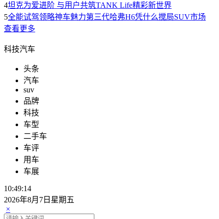
4
坦克为爱进阶 与用户共筑TANK Life精彩新世界
5
全能试驾领略神车魅力第三代哈弗H6凭什么搅局SUV市场
查看更多
科技汽车
头条
汽车
suv
品牌
科技
车型
二手车
车评
用车
车展
10:49:14
2026年8月7日星期五
×