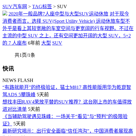
SUV汽车网
>
TAG标签
> SUV
2020年一般品牌7人座中型与大型SUV运动休旅
对于现今
消费者而言，选择 SUV(Sport Utility Vehicle) 运动休旅车型不
外乎是看上其较宽敞的车室空间与更宽阔的行车视野。不过在
主流的中型 SUV 之上，还有空间更加开阔的大型 SUV，5+2
的 7 人座布
6年前
大型
SUV
共1页/1条
快讯
NEWS FLASH
“有路就能开”的终极验证，猛士M817 高性能版用华为乾崑智
驾ADS 5攀珠峰
5天前
想找丰田RAV4荣放平替的SUV推荐？这台刚上市的车值得放
进对比清单
5天前
《当辅助驾驶遇见珠峰：一场关于“看见”与“预判”的极限验
证》
5天前
最新研究揭示：出行安全面临“信任鸿沟”，中国消费者展现高