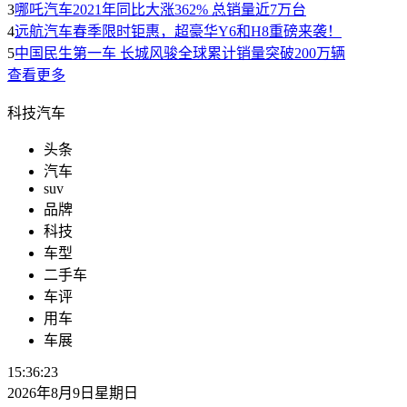
3
哪吒汽车2021年同比大涨362% 总销量近7万台
4
远航汽车春季限时钜惠，超豪华Y6和H8重磅来袭！
5
中国民生第一车 长城风骏全球累计销量突破200万辆
查看更多
科技汽车
头条
汽车
suv
品牌
科技
车型
二手车
车评
用车
车展
15:36:23
2026年8月9日星期日