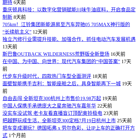
期待
6天前
重庆顿具科技：以数字化营销赋能川味牛油底料，开启食品定
制新
8天前
705km！江铃集团新能源易至汽车羿驰05 705MAX神行版的
“长续航主义”
12天前
独立汽修行业需提升技能、加强合作，抓住电动汽车发展机遇
13天前
斯巴鲁OUTBACK WILDERNESS荒野版全新登场
16天前
在中国、为中国、向世界：现代汽车集团的“中国答案”
17天
前
代步车升级时代，四款热门车型全面测评
18天前
面壁智能携手吉利：智能座舱之后，具身智能再下一城
19天
前
自由去闯 全新坦克300杭州上市售价19.98万起
19天前
中国人保携手承德庞大之星奔驰汽车嘉年华
22天前
没实车没试驾 老卡友看直播盲订顶配奥铃极电
23天前
把越野玩成生活，全新坦克300定档7月19日杭州上市
25天前
​把车变成潮玩？德国拓弗 x 劳尔色彩，让IP上车的正确打开方
式
1个月前