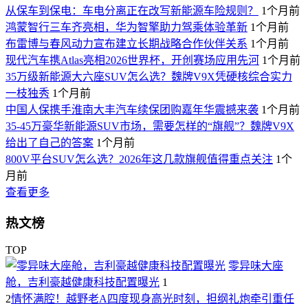
从保车到保电：车电分离正在改写新能源车险规则？
1个月前
鸿蒙智行三车齐亮相，华为智擎助力驾乘体验革新
1个月前
布雷博与春风动力宣布建立长期战略合作伙伴关系
1个月前
现代汽车携Atlas亮相2026世界杯，开创赛场应用先河
1个月前
35万级新能源大六座SUV怎么选？魏牌V9X凭硬核综合实力
一枝独秀
1个月前
中国人保携手淮南大丰汽车续保团购嘉年华震撼来袭
1个月前
35-45万豪华新能源SUV市场，需要怎样的“旗舰”？魏牌V9X
给出了自己的答案
1个月前
800V平台SUV怎么选？2026年这几款旗舰值得重点关注
1个
月前
查看更多
热文榜
TOP
零异味大座
舱，吉利豪越健康科技配置曝光
1
2
情怀满腔！越野老A四度现身高光时刻，担纲礼炮牵引重任