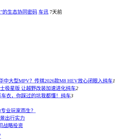
”的生态协同密码
车讯
7天前
中大型MPV？传祺2026款M8 HEV放心闭眼入
纯车
1
伦士极星版 让越野改装加速进化
纯车
2
形车衣，你踩过的坑我都懂！
纯车
3
是为专业玩家而生？
景出行实力
司战略投资
礼