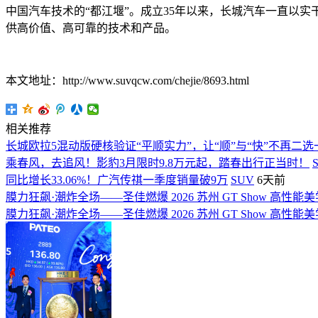
中国汽车技术的“都江堰”。成立35年以来，长城汽车一直以
供高价值、高可靠的技术和产品。
本文地址：http://www.suvqcw.com/chejie/8693.html
相关推荐
长城欧拉5混动版硬核验证“平顺实力”，让“顺”与“快”不再二选
乘春风，去追风！影豹3月限时9.8万元起，踏春出行正当时！
同比增长33.06%！广汽传祺一季度销量破9万
SUV
6天前
膜力狂飙·潮炸全场——圣佳燃爆 2026 苏州 GT Show 高性
膜力狂飙·潮炸全场——圣佳燃爆 2026 苏州 GT Show 高性