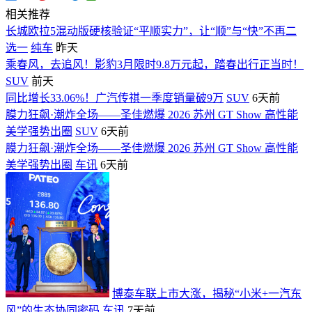
相关推荐
长城欧拉5混动版硬核验证“平顺实力”，让“顺”与“快”不再二
选一
纯车
昨天
乘春风，去追风！影豹3月限时9.8万元起，踏春出行正当时！
SUV
前天
同比增长33.06%！广汽传祺一季度销量破9万
SUV
6天前
膜力狂飙·潮炸全场——圣佳燃爆 2026 苏州 GT Show 高性能
美学强势出圈
SUV
6天前
膜力狂飙·潮炸全场——圣佳燃爆 2026 苏州 GT Show 高性能
美学强势出圈
车讯
6天前
博泰车联上市大涨，揭秘“小米+一汽东
风”的生态协同密码
车讯
7天前