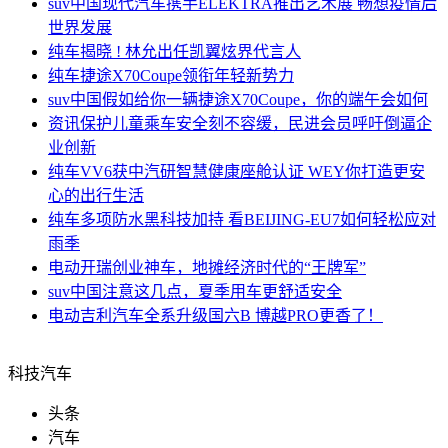
suv中国
现代汽车携手ELEKTRA推出艺术展 畅想疫情后
世界发展
纯车
揭晓 ! 林允出任凯翼炫界代言人
纯车
捷途X70Coupe领衔年轻新势力
suv中国
假如给你一辆捷途X70Coupe，你的端午会如何
资讯
保护儿童乘车安全刻不容缓，民进会员呼吁倒逼企
业创新
纯车
VV6获中汽研智慧健康座舱认证 WEY你打造更安
心的出行生活
纯车
多项防水黑科技加持 看BEIJING-EU7如何轻松应对
雨季
电动
开瑞创业神车，地摊经济时代的“王牌军”
suv中国
注意这几点，夏季用车更舒适安全
电动
吉利汽车全系升级国六B 博越PRO更香了！
科技汽车
头条
汽车