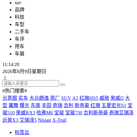
suv
品牌
科技
车型
二手车
车评
用车
车展
11:14:21
2026年8月9日星期日
×
#热门搜索#
示意图
实车
大众朗逸
原厂
SUV
A5
红旗HS5
威驰
荣威i5
大
型
翼舞
曝光
东南
丰田
奇瑞
吉利
新帝豪
红旗
五菱宏光S1
宝
骏510
荣威RX3
哈弗M6
宝骏
宝骏730
吉利新帝豪
奇瑞艾瑞泽
远景X3
艾瑞泽5
Nissan
X-Trail
标签云