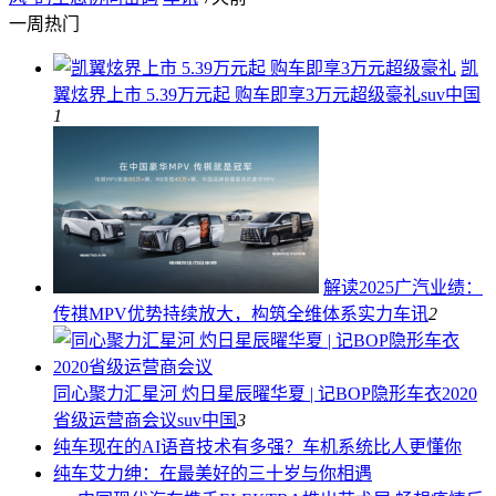
一周热门
凯
翼炫界上市 5.39万元起 购车即享3万元超级豪礼
suv中国
1
解读2025广汽业绩：
传祺MPV优势持续放大，构筑全维体系实力
车讯
2
同心聚力汇星河 灼日星辰曜华夏 | 记BOP隐形车衣2020
省级运营商会议
suv中国
3
纯车
现在的AI语音技术有多强？车机系统比人更懂你
纯车
艾力绅：在最美好的三十岁与你相遇