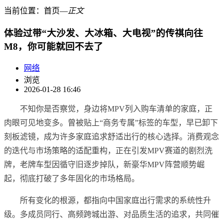
当前位置：
首页
―
正文
体验过带“大沙发、大冰箱、大电视”的传祺向往
M8，你可能就回不去了
网络
浏览
2026-01-28 16:46
不知你是否察觉，身边将MPV列入购车清单的家庭，正
肉眼可见地变多。曾被贴上“商务专属”标签的车型，早已卸下
刻板滤镜，成为许多家庭追求舒适出行的核心选择。消费观念
的迭代与市场策略的适配重构，正在引发MPV赛道的剧烈洗
牌，老牌车型因循守旧逐步掉队，新豪华MPV阵营顺势崛
起，彻底打破了多年固化的市场格局。
所有变化的根源，都指向中国家庭出行需求的系统性升
级。多成员同行、高频跨城出游、对品质生活的追求，共同催