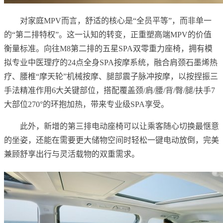
对家庭MPV而言，舒适的核心是“全员平等”，而非单一
的“第二排特权”。这一认知的转变，正重塑高端MPV的价值
衡量标准。向往M8第二排的五星SPA双零重力座椅，拥有模
拟专业中医理疗的24点全身SPA按摩系统，融合肩颈石墨烯热
疗、腰椎“摩天轮”机械按摩、腿部震子脉冲按摩，以按捏振三
手法精准作用6大关键部位，搭配覆盖颈/肩/腰/背/臀/腿/扶手7
大部位270°的环抱加热，带来专业级SPA享受。
此外，新增的第三排电动座椅可以让乘客随心切换最惬意
的坐姿，还能在需要更大储物空间时轻松一键电动放倒，完美
兼顾舒享出行与灵活载物的双重需求。