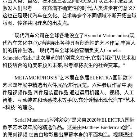
示出人类、自然、技术这三者之间的关系,并以艺术手法尝试
激发人们思考——在充满不确定性的时代,人类进步有何意义?
这也正是现代汽车在文化、艺术等多个不同领域不断开拓全球
版图、传递共同理念的出发点。
“现代汽车公司在全球各地设立了Hyundai Motorstudios(现
代汽车文化中心),持续展出各种具有创造性的艺术作品,丰富人
们的精神生活。”现代汽车全球体验营销负责人Cornelia
Schneider指出,“此次展览的特别意义在于,它指引我们从艺术和
科技结合的角度来预见未来,思考即将发生的社会变革。”
“METAMORPHOSIS”艺术展在多届ELEKTRA国际数字
艺术双年展中精选出六件展品进行展览。六件参展作品中,两
件是视频作品,四件是装置作品,通过运用机器人、视频、人工
智能、互动装置和动感技术等手段,充分诠释出现代汽车“艺术
+科技”的理念。
“Serial Mutations(序列突变)”是来自2020年ELEKTRA国际
数字艺术双年展的精选作品。这是由Matthew Biederman创作
的原创视频,它直白地彰显出屏幕本身的平面构造。视频通过