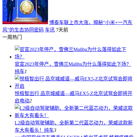
博泰车联上市大涨，揭秘“小米+一汽东
风”的生态协同密码
车讯
7天前
一周热门
官宣2023年停产，雪佛兰Malibu为什么落得如此下场？
纯车
1
悦极智出行 品京城威道—威马EX5-Z北京试驾会即将开
启
电动
2
L2级自动驾驶辅助、全新第二代蓝芯动力，荣威这款新
车大有看头！
纯车
3