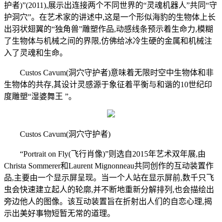
护者)”(2011),展示出连接两个不同世界的“灵魂机器人”共同“守
护洞穴”。在艺术家的讲述中,这是一个形似海豹的生物体上长
出羽状翅翼的“独角兽”雕塑作品,动感线条预示着生命力,模糊
了生物体与机械之间的界限,仿佛给冰冷生硬的金属和机械注
入了灵魂和生命。
Custos Cavum(洞穴守护者)意味着无限时空中生物体和非
生物体的共存,其设计灵感源于象征着平衡与和谐的10世纪印
度雕塑“湿婆舞王 ”。
Custos Cavum(洞穴守护者)
“Portrait on Fly(飞行肖像)”则选自2015年艺术双年展,由
Christa Sommerer和Laurent Mignonneau共同创作的互动装置作
品,主要由一个显示屏呈现。当一个人站在显示屏前,数千只飞
虫会快速建立起人的轮廓,并不断地重新分解排列,也会描绘出
旁边他人的图像。该互动装置旨在折射出人们的自恋心理,揭
示出美好事物短暂无常的道理。