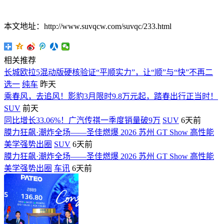
本文地址：http://www.suvqcw.com/suvqc/233.html
相关推荐
长城欧拉5混动版硬核验证“平顺实力”，让“顺”与“快”不再二
选一
纯车
昨天
乘春风，去追风！影豹3月限时9.8万元起，踏春出行正当时！
SUV
前天
同比增长33.06%！广汽传祺一季度销量破9万
SUV
6天前
膜力狂飙·潮炸全场——圣佳燃爆 2026 苏州 GT Show 高性能
美学强势出圈
SUV
6天前
膜力狂飙·潮炸全场——圣佳燃爆 2026 苏州 GT Show 高性能
美学强势出圈
车讯
6天前