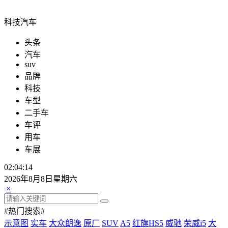
科技汽车
头条
汽车
suv
品牌
科技
车型
二手车
车评
用车
车展
02:04:14
2026年8月8日星期六
×
#热门搜索#
示意图
实车
大众朗逸
原厂
SUV
A5
红旗HS5
威驰
荣威i5
大