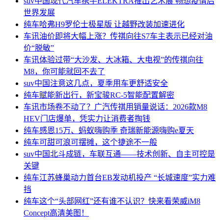
suv中国
现代汽车携手ELEKTRA推出艺术展 畅想疫情后
世界发展
纯车
哈弗H9罗伦士极星版 让越野改装加速进化
车讯
油价即将大幅上涨？传祺向往S7车主表示已经对油
价“脱敏”
车讯
体验过带“大沙发、大冰箱、大电视”的传祺向往
M8，你可能就回不去了
suv中国
注意这几点，夏季用车更舒适安全
纯车
赋能新出行，新宝骏RC-5智能配置解密
车讯
市场卷不动了？广汽传祺用销量说话：2026款M8
HEV门店爆单，凭实力让消费者掏钱
纯车
感恩15万、蚂蚁嗨购季 奇瑞新能源嗨购e夏天
纯车
可甜可浪可摆摊，这个捷途不一般
suv中国
北斗成链，车联互通——技术创新、自主可控是
关键
纯车
江苏蜂巢动力首台EB发动机投产 “长城速度”实力难
挡
纯车
这个“头部网红”还有谁不认识？快来看荣威iM8
Concept高清美图！