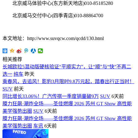
北京威马体验中心(东方新天地店)010-85185280
北京威马交付中心(四季青店)010-88864700
本文地址：http://www.suvqcw.com/qcdd/130.html
相关推荐
长城欧拉5混动版硬核验证“平顺实力”，让“顺”与“快”不再二
选一
纯车
昨天
乘春风，去追风！影豹3月限时9.8万元起，踏春出行正当时！
SUV
前天
同比增长33.06%！广汽传祺一季度销量破9万
SUV
6天前
膜力狂飙·潮炸全场——圣佳燃爆 2026 苏州 GT Show 高性能
美学强势出圈
SUV
6天前
膜力狂飙·潮炸全场——圣佳燃爆 2026 苏州 GT Show 高性能
美学强势出圈
车讯
6天前