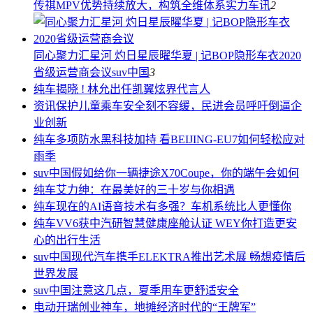
传祺MPV优势持续放大，构筑全维体系实力
车讯
2
同心聚力汇星河 灼日星辰曜华夏 | 记BOP隐形车衣2020
省级运营商会议
suv中国
3
纯车
揭晓 ! 林允出任凯翼炫界代言人
资讯
保护儿童乘车安全刻不容缓，民进会员呼吁倒逼企
业创新
纯车
多项防水黑科技加持 看BEIJING-EU7如何轻松应对
雨季
suv中国
假如给你一辆捷途X70Coupe，你的端午会如何
纯车
艾力绅：在最美好的三十岁与你相遇
纯车
现在的AI语音技术有多强？车机系统比人更懂你
纯车
VV6获中汽研智慧健康座舱认证 WEY你打造更安
心的出行生活
suv中国
现代汽车携手ELEKTRA推出艺术展 畅想疫情后
世界发展
suv中国
注意这几点，夏季用车更舒适安全
电动
开瑞创业神车，地摊经济时代的“王牌军”