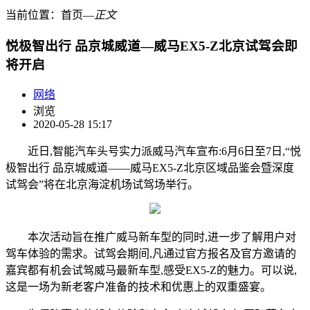
当前位置：
首页
―
正文
悦极智出行 品京城威道—威马EX5-Z北京试驾会即
将开启
网络
浏览
2020-05-28 15:17
近日,智能汽车头号实力派威马汽车宣布:6月6日至7日,“悦
极智出行 品京城威道——威马EX5-Z北京区域品鉴会暨深度
试驾会”将在北京海淀机场试驾场举行。
本次活动旨在推广威马新车型的同时,进一步了解用户对
驾车体验的需求。试驾会期间,凡通过官方报名及官方邀请的
嘉宾都有机会试驾威马最新车型,感受EX5-Z的魅力。可以说,
这是一场为新老客户准备的技术和优惠上的双重盛宴。