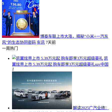
博泰车联上市大涨，揭秘“小米+一汽东
风”的生态协同密码
车讯
7天前
一周热门
凯
翼炫界上市 5.39万元起 购车即享3万元超级豪礼
suv中国
1
解读2025广汽业绩：