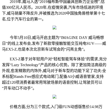
2019年,威马入选“2019福布斯中国最具创新力企业榜”,估
值300亿元人民币。2020年,在疫情突袭,汽车市场低迷的环境
下,威马销量不降反升,并被推选为2020中国独角兽榜单第十七
名,位于汽车行业的第一。
今年5月10日,威马开启主题为“IMAGINE DAY 威马畅想
日”的线上发布会,发布了新款零接触智能交互纯电SUV——威
马EX5-Z,也是本次北京新车试驾会的“闪亮主角”。
EX5-Z基于对年轻用户对“轻松智能驾车体验”的需求,充分
发挥“Lazy Technology”产品的核心优势。除了更加简洁高级的
外观,愈发精致的内饰外,威马对于新车型的功能下足了功夫:全
系标配Hands Free感应式电动尾门,配备AI小威语音管家,支持
超过120项消费者最常用驾驶场景的语音控制,让驾驶员可以
“开车动口不动手”。
价格方面,分为三个款式,入门级FUN动感版售价14.98万