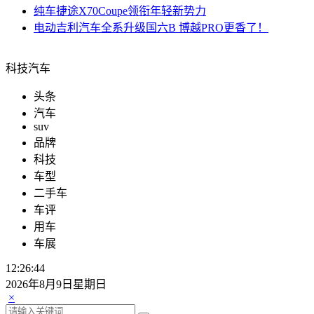
纯车
捷途X70Coupe领衔年轻新势力
电动
吉利汽车全系升级国六B 博越PRO更香了！
科技汽车
头条
汽车
suv
品牌
科技
车型
二手车
车评
用车
车展
12:26:44
2026年8月9日星期日
×