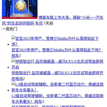
博泰车联上市大涨，揭秘“小米+一汽东
风”的生态协同密码
车讯
7天前
一周热门
官宣2023年停产，雪佛兰Malibu为什么落得如此下场？
纯车
1
悦极智出行 品京城威道—威马EX5-Z北京试驾会即将开
启
电动
2
L2级自动驾驶辅助、全新第二代蓝芯动力，荣威这款新
车大有看头！
纯车
3