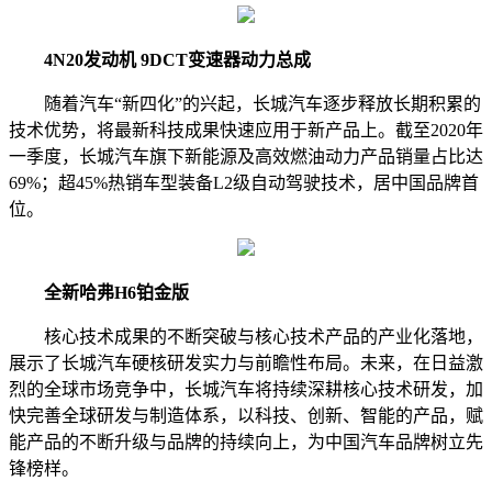
4N20发动机 9DCT变速器动力总成
随着汽车“新四化”的兴起，长城汽车逐步释放长期积累的
技术优势，将最新科技成果快速应用于新产品上。截至2020年
一季度，长城汽车旗下新能源及高效燃油动力产品销量占比达
69%；超45%热销车型装备L2级自动驾驶技术，居中国品牌首
位。
全新哈弗H6铂金版
核心技术成果的不断突破与核心技术产品的产业化落地，
展示了长城汽车硬核研发实力与前瞻性布局。未来，在日益激
烈的全球市场竞争中，长城汽车将持续深耕核心技术研发，加
快完善全球研发与制造体系，以科技、创新、智能的产品，赋
能产品的不断升级与品牌的持续向上，为中国汽车品牌树立先
锋榜样。