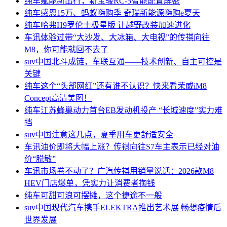
纯车
赋能新出行，新宝骏RC-5智能配置解密
纯车
感恩15万、蚂蚁嗨购季 奇瑞新能源嗨购e夏天
纯车
哈弗H9罗伦士极星版 让越野改装加速进化
车讯
体验过带“大沙发、大冰箱、大电视”的传祺向往
M8，你可能就回不去了
suv中国
北斗成链，车联互通——技术创新、自主可控是
关键
纯车
这个“头部网红”还有谁不认识？快来看荣威iM8
Concept高清美图！
纯车
江苏蜂巢动力首台EB发动机投产 “长城速度”实力难
挡
suv中国
注意这几点，夏季用车更舒适安全
车讯
油价即将大幅上涨？传祺向往S7车主表示已经对油
价“脱敏”
车讯
市场卷不动了？广汽传祺用销量说话：2026款M8
HEV门店爆单，凭实力让消费者掏钱
纯车
可甜可浪可摆摊，这个捷途不一般
suv中国
现代汽车携手ELEKTRA推出艺术展 畅想疫情后
世界发展