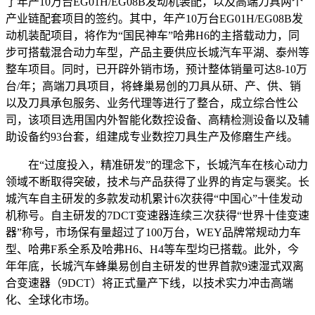
了年产10万台EG01H/EG08B发动机装配，以及高端刀具两个
产业链配套项目的签约。其中，年产10万台EG01H/EG08B发
动机装配项目，将作为“国民神车”哈弗H6的主搭载动力，同
步可搭载混合动力车型，产品主要供应长城汽车平湖、泰州等
整车项目。同时，已开辟外销市场，预计整体销量可达8-10万
台/年；高端刀具项目，将蜂巢易创的刀具从研、产、供、销
以及刀具承包服务、业务代理等进行了整合，成立综合性公
司，该项目选用国内外智能化数控设备、高精检测设备以及辅
助设备约93台套，组建成专业数控刀具生产及修磨生产线。
在“过度投入，精准研发”的理念下，长城汽车在核心动力
领域不断取得突破，技术与产品获得了业界的肯定与褒奖。长
城汽车自主研发的多款发动机累计6次获得“中国心”十佳发动
机称号。自主研发的7DCT变速器连续三次获得“世界十佳变速
器”称号，市场保有量超过了100万台，WEY品牌常规动力车
型、哈弗F系全系及哈弗H6、H4等车型均已搭载。此外，今
年年底，长城汽车蜂巢易创自主研发的世界首款9速湿式双离
合变速器（9DCT）将正式量产下线，以技术实力冲击高端
化、全球化市场。